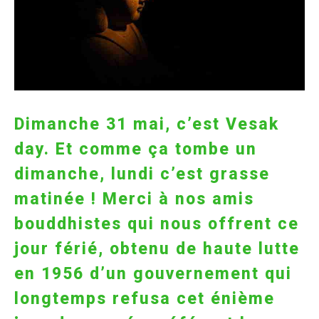
Dimanche 31 mai, c’est Vesak
day. Et comme ça tombe un
dimanche, lundi c’est grasse
matinée ! Merci à nos amis
bouddhistes qui nous offrent ce
jour férié, obtenu de haute lutte
en 1956 d’un gouvernement qui
longtemps refusa cet énième