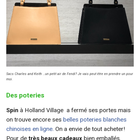
Sacs Charles and Keith …un petit air de Fendi? Je vais peut être en prendre un pour
moi.
Des poteries
Spin
à Holland Village a fermé ses portes mais
on trouve encore ses
belles poteries blanches
chinoises en ligne.
On a envie de tout acheter!
Pour de
très beaux cadeaux
bien emballés.