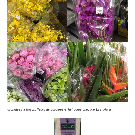
Orchidées à foison, fleurs de curcuma et heliconia chez Far East Flora