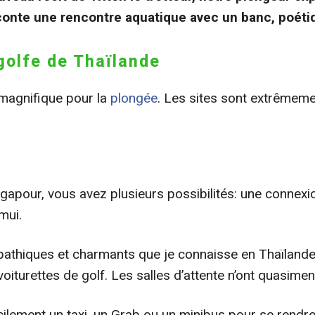
aconte une rencontre aquatique avec un banc, poéti
 golfe de Thaïlande
 magnifique pour la
plongée
. Les sites sont extrêmem
gapour, vous avez plusieurs possibilités: une connexi
mui.
pathiques et charmants que je connaisse en Thaïlande. 
oiturettes de golf. Les salles d’attente n’ont quasiment
acilement un taxi, un Grab ou un minibus pour se rendre 