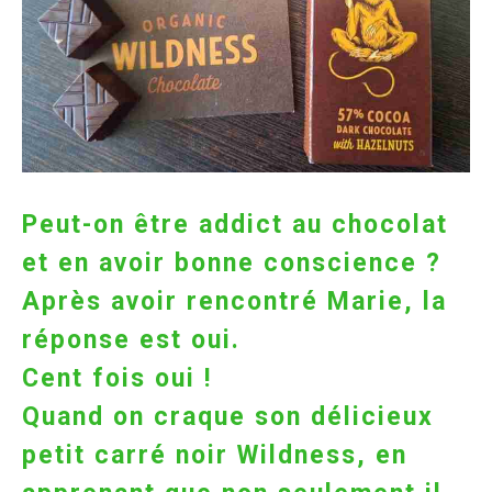
Peut-on être addict au chocolat
et en avoir bonne conscience ?
Après avoir rencontré Marie, la
réponse est oui.
Cent fois oui !
Quand on craque son délicieux
petit carré noir Wildness, en