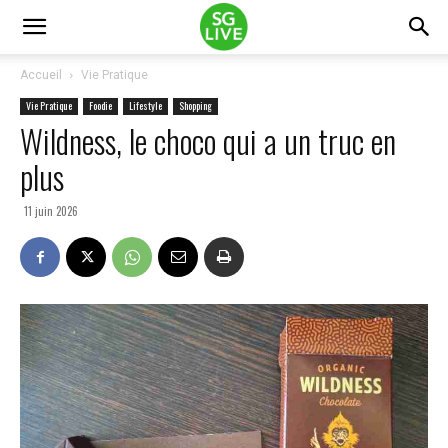
Accueil
Vie Pratique
Vie Pratique
Foodie
Lifestyle
Shopping
Wildness, le choco qui a un truc en
plus
11 juin 2026