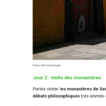
Palais d’été Norbulingka
Jour 2 : visite des monastères
Partez visiter l
es monastères de Ser
débats philosophiques
très animés 