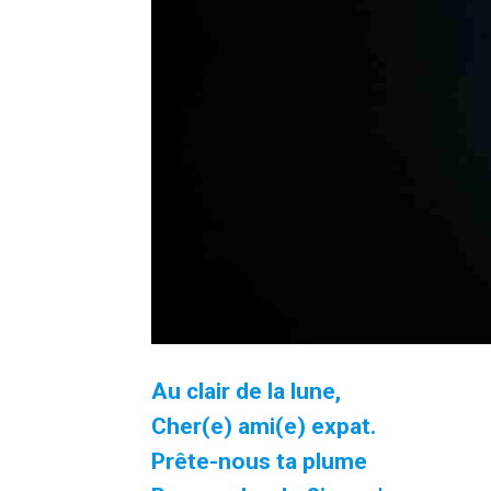
Au clair de la lune,
Cher(e) ami(e) expat.
Prête-nous ta plume