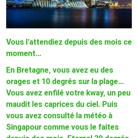
Vous l’attendiez depuis des mois ce
moment…
En Bretagne, vous avez eu des
orages et 10 degrés sur la plage…
Vous avez enfilé votre kway, un peu
maudit les caprices du ciel. Puis
vous avez consulté la météo à
Singapour comme vous le faites