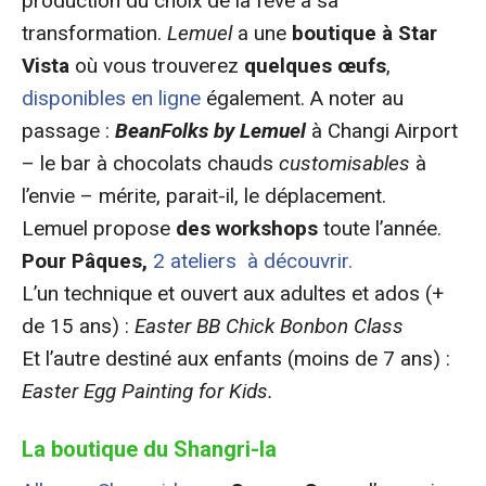
production du choix de la fève à sa
transformation.
Lemuel
a une
boutique à Star
Vista
où vous trouverez
quelques œufs
,
disponibles en ligne
également. A noter au
passage :
BeanFolks by Lemuel
à Changi Airport
– le bar à chocolats chauds
customisables
à
l’envie – mérite, parait-il, le déplacement.
Lemuel propose
des workshops
toute l’année.
Pour Pâques,
2 ateliers à découvrir.
L’un technique et ouvert aux adultes et ados (+
de 15 ans) :
Easter BB Chick Bonbon Class
Et l’autre destiné aux enfants (moins de 7 ans) :
Easter Egg Painting for Kids.
La boutique du Shangri-la