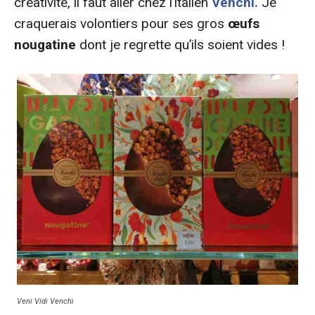
créativité, il faut aller chez l’italien
Venchi.
Je
craquerais volontiers pour ses gros
œufs
nougatine
dont je regrette qu’ils soient vides !
Veni Vidi Venchi