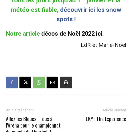
tous les jours jusqu’au 1
janvier. Et la
météo est fiable,
découvrir ici les snow
spots !
Notre article
décos de Noël 2022 ici.
LdR et Marie-Noël
Article précédent
Article suivant
Allez les Bleues ! Tous à
LKY : The Experience
l’Arena pour le championnat
du monde de Floorball !